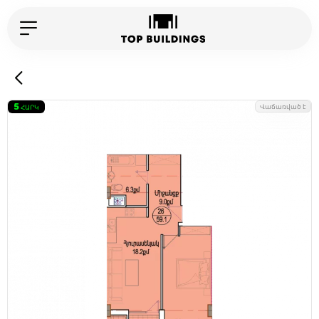
5
Վաճառված է
ՀԱՐԿ