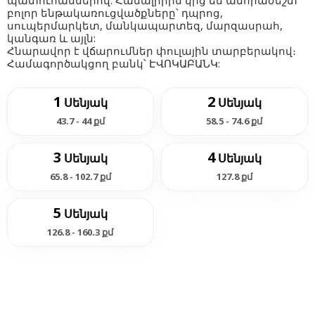
պատուհաններով: Համալիրին կից են անհրաժեշտ
բոլոր ենթակառուցվածքները՝ դպրոց,
սուպերմարկետ, մանկապարտեզ, մարզասրահ,
կանգառ և այլն:
Հնարավոր է վճարումներ փուլային տարբերակով։
Համագործակցող բանկ՝ ԷՎՈԿԱԲԱՆԿ:
1
2
Սենյակ
Սենյակ
43.7 - 44 քմ
58.5 - 74.6 քմ
3
4
Սենյակ
Սենյակ
65.8 - 102.7 քմ
127.8 քմ
5
Սենյակ
126.8 - 160.3 քմ