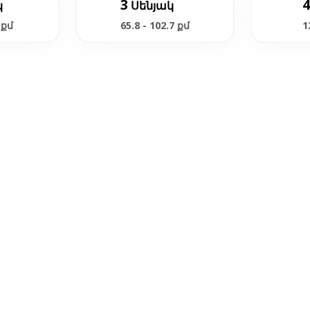
3
4
կ
Սենյակ
 քմ
65.8 - 102.7 քմ
1