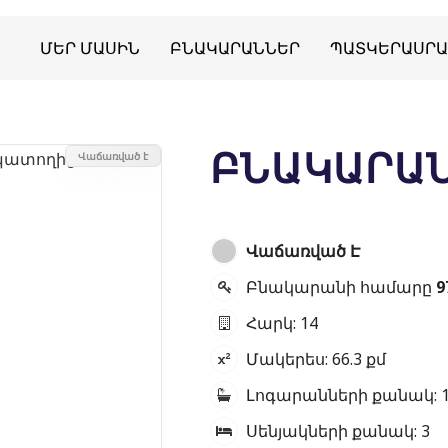
ՄԵՐ ՄԱՍԻՆ
ԲՆԱԿԱՐԱՆՆԵՐ
ՊԱՏԿԵՐԱՍՐԱ
ԲՆԱԿԱՐԱՆ
Վաճառված է
Վաճառված Է
Բնակարանի համարը
9
Հարկ:
14
Մակերես:
66.3
քմ
Լոգարանների քանակ:
Սենյակների քանակ:
3