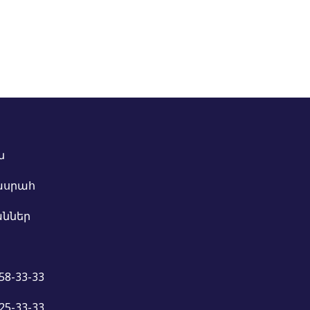
ն
ասրահ
ններ
58-33-33
25-33-33