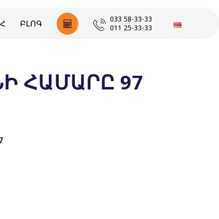
033 58-33-33
Հ
ԲԼՈԳ
011 25-33-33
Ի ՀԱՄԱՐԸ 97
7
1