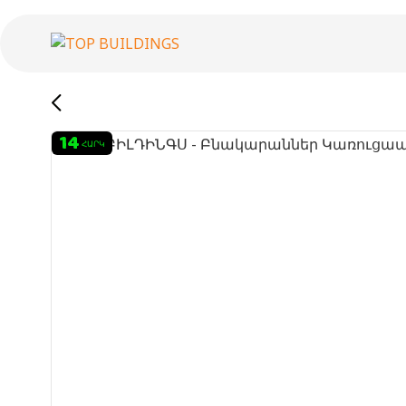
14
ՀԱՐԿ