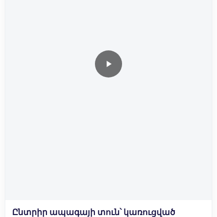
✅ ջերմամեկուսացում:
Նորակառույցը գտնվում է Ավան Աշխաբադ 9/2
հասցեում
Ընտրիր ապագայի տուն՝ կառուցված