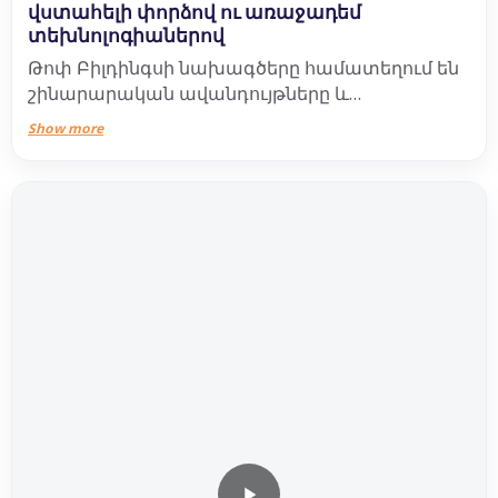
վստահելի փորձով ու առաջադեմ
տեխնոլոգիաներով
Թոփ Բիլդինգսի նախագծերը համատեղում են
շինարարական ավանդույթները և
ժամանակակից ճարտարապետական
Show more
լուծումները՝ ստեղծելով հարմարավետ,
ապահով և ոճային բնակարաններ