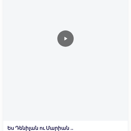
✅ ջերմամեկուսացում:
Նորակառույցը գտնվում է Ավան Աշխաբադ 9/2
հասցեում
Ես Դենիլան ու Մարիան ..