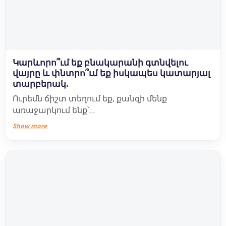
Կարևորո՞ւմ եք բնակարանի գտնվելու
վայրը և փնտրո՞ւմ եք իսկապես կատարյալ
տարբերակ.
Ուրեմն ճիշտ տեղում եք, քանզի մենք
առաջարկում ենք՝
Show more
✅ հարմար դիրք,
✅ 2 հարկ կայանատեղիներ,
✅ վճարային ճկուն համակարգ,
✅ 9 բալ սեյսմակայունություն,
✅ ժամանակակից վերելակներ,
✅ խաղահրապարակ և բարեկարգված այգի,
✅ վիտրաժային պատուհաններ,
✅ ձայնամեկուսացում,