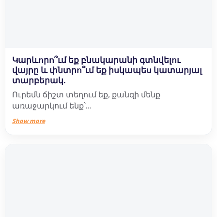
Կարևորո՞ւմ եք բնակարանի գտնվելու
վայրը և փնտրո՞ւմ եք իսկապես կատարյալ
տարբերակ.
Ուրեմն ճիշտ տեղում եք, քանզի մենք
առաջարկում ենք՝
Show more
✅ հարմար դիրք,
✅ 2 հարկ կայանատեղիներ,
✅ վճարային ճկուն համակարգ,
✅ 9 բալ սեյսմակայունություն,
✅ ժամանակակից վերելակներ,
✅ խաղահրապարակ և բարեկարգված այգի,
✅ վիտրաժային պատուհաններ,
✅ ձայնամեկուսացում,