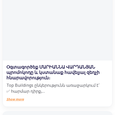
Օգտագործեք ՄԱՐԻԱՆՆԱ ՎԱՐԴԱՆՅԱՆ
պրոմոկոդը և կստանաք հավելյալ զեղչի
հնարավորություն։
Top Buildings ընկերությունն առաջարկում է՝
✅ հարմար դիրք,
✅ 2 հարկ կայանատեղիներ,
Show more
✅ վճարային ճկուն համակարգ,
✅ 9 բալ սեյսմակայունություն,
✅ ժամանակակից վերելակներ,